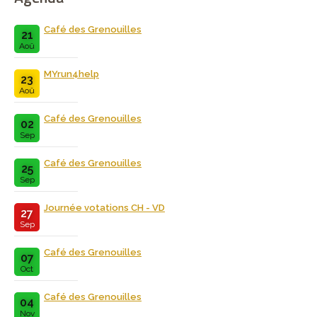
Café des Grenouilles
21
Aoû
MYrun4help
23
Aoû
Café des Grenouilles
02
Sep
Café des Grenouilles
25
Sep
Journée votations CH - VD
27
Sep
Café des Grenouilles
07
Oct
Café des Grenouilles
04
Nov