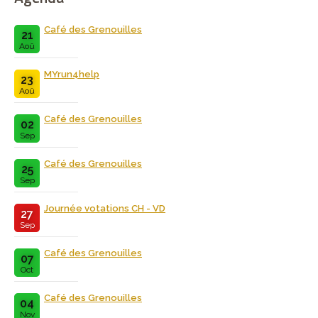
Café des Grenouilles
21
Aoû
MYrun4help
23
Aoû
Café des Grenouilles
02
Sep
Café des Grenouilles
25
Sep
Journée votations CH - VD
27
Sep
Café des Grenouilles
07
Oct
Café des Grenouilles
04
Nov