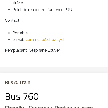
sirène
Point de rencontre d’urgence PRU
Contact
Portable :
e-mail:
commune@chevilly.ch
Remplaçant
: Stéphane Ecuyer
Bus & Train
Bus 760
Chevilly - Cossonay-Penthalaz, gare