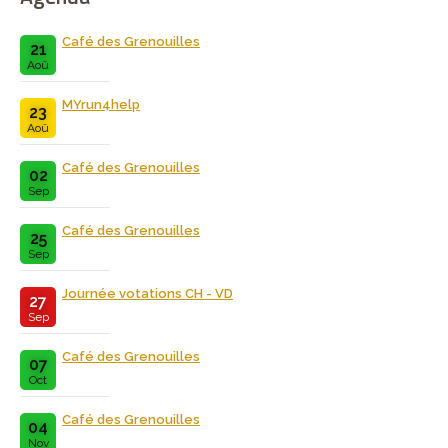
Café des Grenouilles
21
Aoû
MYrun4help
23
Aoû
Café des Grenouilles
02
Sep
Café des Grenouilles
25
Sep
Journée votations CH - VD
27
Sep
Café des Grenouilles
07
Oct
Café des Grenouilles
04
Nov