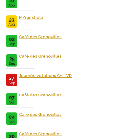
21
Aoû
MYrun4help
23
Aoû
Café des Grenouilles
02
Sep
Café des Grenouilles
25
Sep
Journée votations CH - VD
27
Sep
Café des Grenouilles
07
Oct
Café des Grenouilles
04
Nov
Café des Grenouilles
20