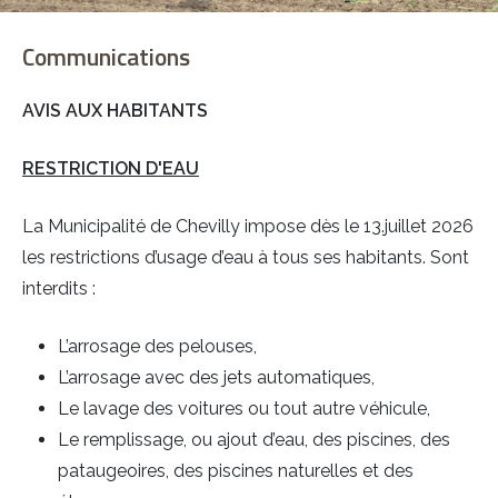
Communications
AVIS AUX HABITANTS
RESTRICTION D'EAU
Sign in with a passkey
La Municipalité de Chevilly impose dès le 13.juillet 2026
Connexion
les restrictions d’usage d’eau à tous ses habitants. Sont
interdits :
L’arrosage des pelouses,
L’arrosage avec des jets automatiques,
Le lavage des voitures ou tout autre véhicule,
Le remplissage, ou ajout d’eau, des piscines, des
pataugeoires, des piscines naturelles et des