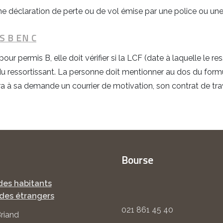
e déclaration de perte ou de vol émise par une police ou une 
 B EN C
pour permis B, elle doit vérifier si la LCF (date à laquelle le 
du ressortissant. La personne doit mentionner au dos du formu
ra à sa demande un courrier de motivation, son contrat de tra
Bourse
des habitants
des étrangers
021 861 45 40
Briand