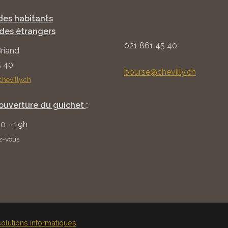
des habitants
des étrangers
021 861 45 40
Briand
5 40
bourse@chevilly.ch
evilly.ch
'ouverture du guichet
:
0 – 19h
z-vous
solutions informatiques