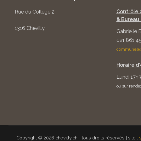
Contrôle 
Rue du Collège 2
& Bureau 
1316 Chevilly
Gabrielle 
021 861 4
commune@ch
Horaire d
Lundi 17h3
ou sur rende
Copyright © 2026 chevilly.ch - tous droits réservés | site :