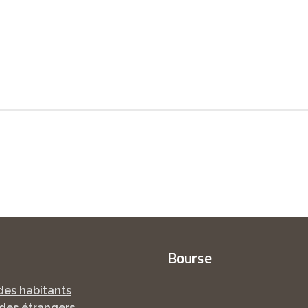
Bourse
des habitants
des étrangers