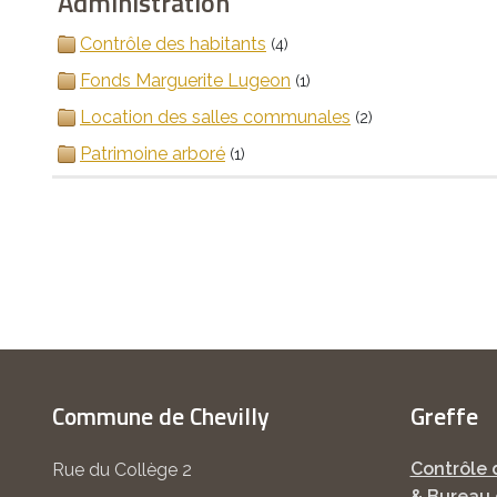
Administration
Contrôle des habitants
(4)
Fonds Marguerite Lugeon
(1)
Location des salles communales
(2)
Patrimoine arboré
(1)
Commune de Chevilly
Greffe
Contrôle 
Rue du Collège 2
& Bureau 