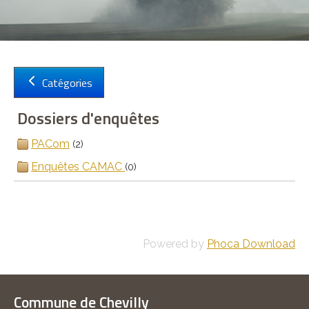
Catégories
Sign in with a passkey
Dossiers d'enquêtes
Connexion
PACom
(2)
Enquêtes CAMAC
(0)
Powered by
Phoca Download
Commune de Chevilly